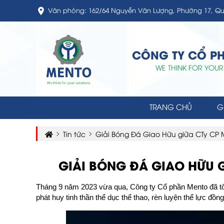
Văn phòng: 162/64 Nguyễn Văn Lượng, Phường 17, Qu
CÔNG TY CỔ P
WE THINK FOR YOUR
TRANG CHỦ
G
Tin tức
Giải Bóng Đá Giao Hữu giữa CTy CP
GIẢI BÓNG ĐÁ GIAO HỮU 
Tháng 9 năm 2023 vừa qua, Công ty Cổ phần Mento đã tổ
phát huy tinh thần thể dục thể thao, rèn luyện thể lực đồng