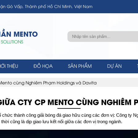
ận Gò Vấp, Thành phố Hồ Chí Minh, Việt Nam
HẦN MENTO
 SOLUTIONS
IỚI THIỆU
ĐỒ HỌA
SẢN PHẨM
DỰ ÁN
 Mento cùng Nghiêm Phạm Holdings và Davita
GIỮA CTY CP MENTO CÙNG NGHIÊM 
 chức thành công giải bóng đá giao hữu cùng các đơn vị: Công ty N
 thời cũng là dịp giao lưu kết nối giữa các đơn vị trong ngành.